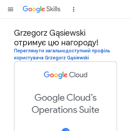
Приєднатися
Уві
Grzegorz Gąsiewski
отримує цю нагороду!
Переглянути загальнодоступний профіль
користувача Grzegorz Gąsiewski