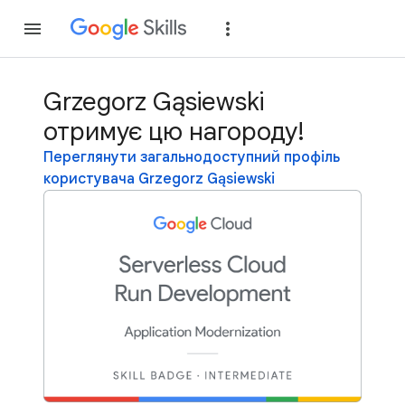
Приєднатися
Уві
Grzegorz Gąsiewski
отримує цю нагороду!
Переглянути загальнодоступний профіль
користувача Grzegorz Gąsiewski