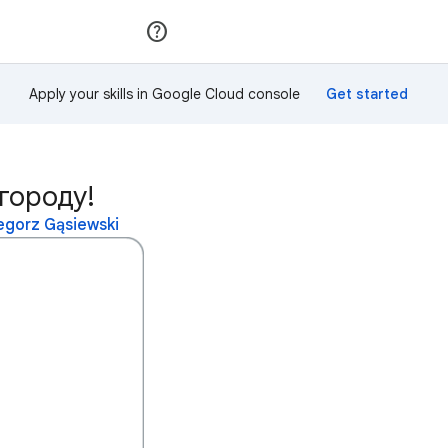
Приєднатися
Увійти
Apply your skills in Google Cloud console
городу!
gorz Gąsiewski