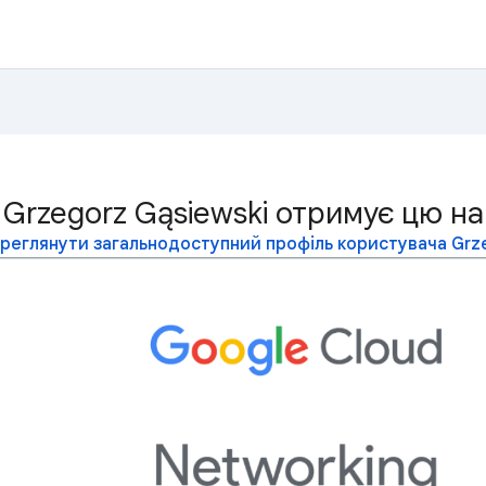
Grzegorz Gąsiewski отримує цю на
реглянути загальнодоступний профіль користувача Grze