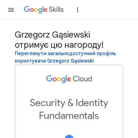
Приєднатися
Уві
Grzegorz Gąsiewski
отримує цю нагороду!
Переглянути загальнодоступний профіль
користувача Grzegorz Gąsiewski