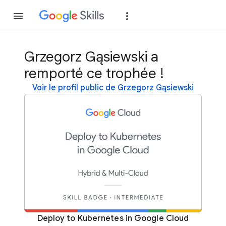
Rejoindre
Se con
Grzegorz Gąsiewski a
remporté ce trophée !
Voir le profil public de Grzegorz Gąsiewski