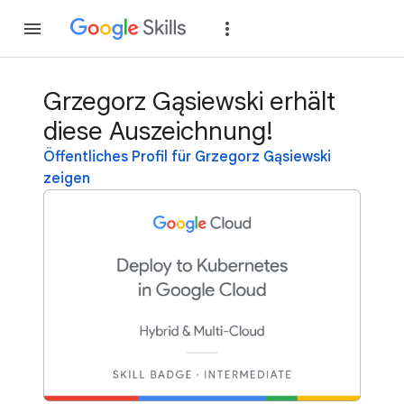
Teilnehmen
Anme
Grzegorz Gąsiewski erhält
diese Auszeichnung!
Öffentliches Profil für Grzegorz Gąsiewski
zeigen