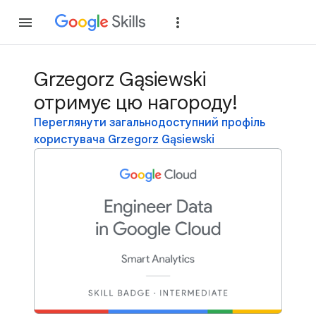
Приєднатися
Уві
Grzegorz Gąsiewski
отримує цю нагороду!
Переглянути загальнодоступний профіль
користувача Grzegorz Gąsiewski