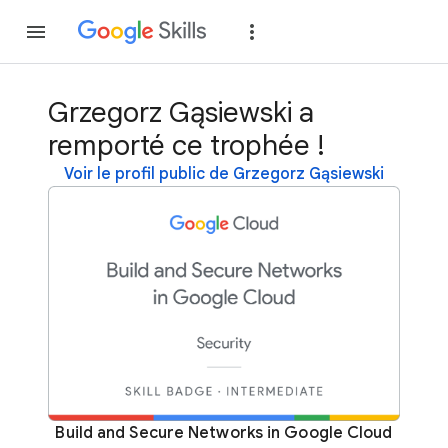
Rejoindre
Se con
Grzegorz Gąsiewski a
remporté ce trophée !
Voir le profil public de Grzegorz Gąsiewski