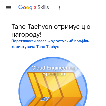
Приєднатися
Уві
Tané Tachyon отримує цю
нагороду!
Переглянути загальнодоступний профіль
користувача Tané Tachyon