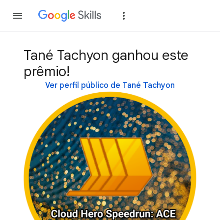
Inscreva-se
Fazer
Tané Tachyon ganhou este
prêmio!
Ver perfil público de Tané Tachyon