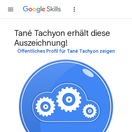
Teilnehmen
Anme
Tané Tachyon erhält diese
Auszeichnung!
Öffentliches Profil für Tané Tachyon zeigen