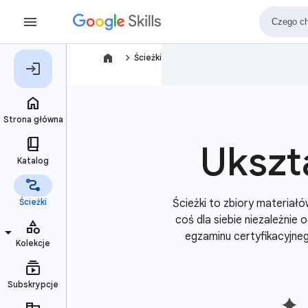
navigate_next
Ścieżki
Ukszt
Ścieżki to zbiory materiał
coś dla siebie niezależnie
egzaminu certyfikacyjne