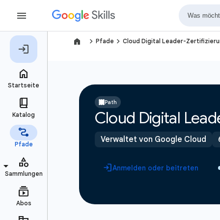
navigate_next
navigate_next
Pfade
Cloud Digital Leader-Zertifizier
Path
Cloud Digital Leade
Verwaltet von Google Cloud
Anmelden oder beitreten