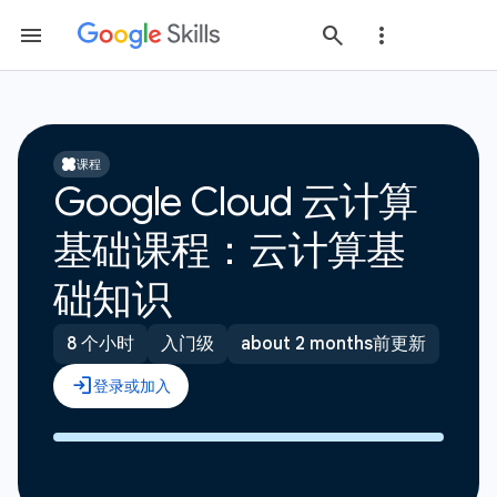
课程
Google Cloud 云计算
基础课程：云计算基
础知识
8 个小时
入门级
about 2 months前更新