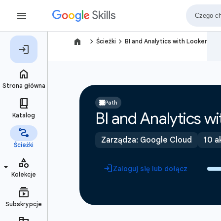
navigate_next
navigate_next
Ścieżki
BI and Analytics with Looker
Path
BI and Analytics w
Zarządza: Google Cloud
10 a
Zaloguj się lub dołącz