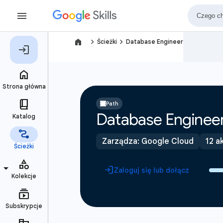
navigate_next
navigate_next
Ścieżki
Database Engineer
Path
Database Enginee
Zarządza: Google Cloud
12 a
Zaloguj się lub dołącz