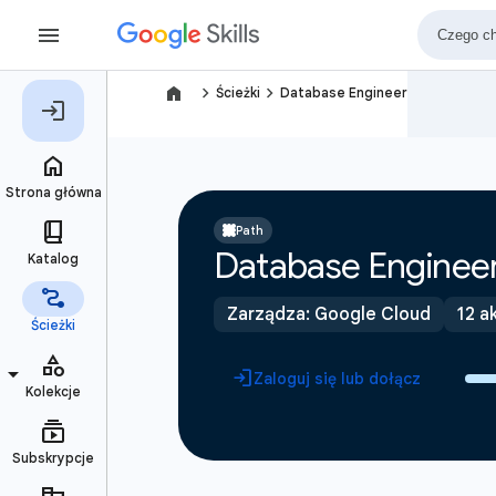
navigate_next
navigate_next
Ścieżki
Database Engineer
Path
Database Enginee
Zarządza: Google Cloud
12 a
Zaloguj się lub dołącz