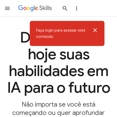
close
Faça login para acessar este
Desenvolva
conteúdo.
hoje suas
habilidades em
IA para o futuro
Não importa se você está
começando ou quer aprofundar