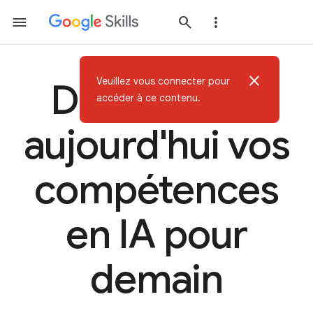
close
Veuillez vous connecter pour
Développez
accéder à ce contenu.
aujourd'hui vos
compétences
en IA pour
demain