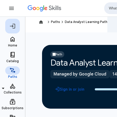
navigate_next
navigate_next
Paths
Data Analyst Learning Path
Path
Data Analyst Learn
Managed by Google Cloud
14
Sign in or join