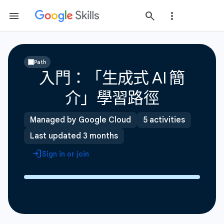
Path
入門：「生成式 AI 簡
介」學習路徑
Managed by Google Cloud
5 activities
Last updated 3 months
Sign in or join