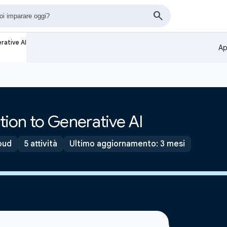
rative AI
Ap
tion to Generative AI
oud
5 attività
Ultimo aggiornamento: 3 mesi