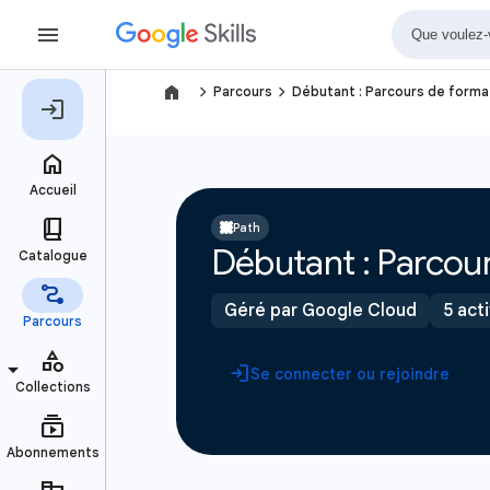
navigate_next
navigate_next
Parcours
Débutant : Parcours de format
Path
Débutant : Parcour
Géré par Google Cloud
5 act
Se connecter ou rejoindre