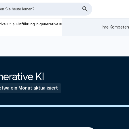
navigate_next
ive KI“
Einführung in generative KI
Ihre Kompeten
nerative KI
etwa ein Monat aktualisiert