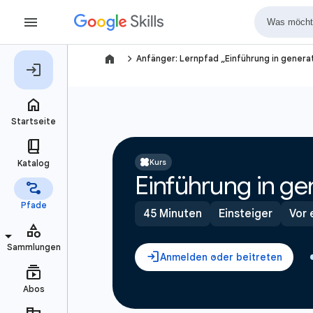
navigate_next
Anfänger: Lernpfad „Einführung in generat
Kurs
Einführung in ge
45 Minuten
Einsteiger
Vor 