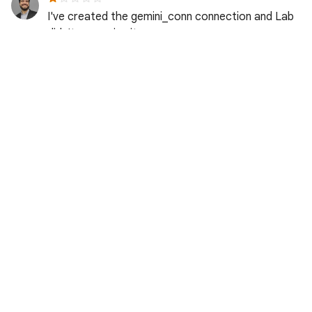
I've created the gemini_conn connection and Lab
didn't recognize it.
Saulo L. · Відгук надано 2 дні тому
Eagle F. · Відгук надано 2 дні тому
the steps are far away from what is actualy availa
ble on the menus. only by chance I was able to sta
rt this lab and pass first check-point
Robert I. · Відгук надано 2 дні тому
Priyanka B. · Відгук надано 2 дні тому