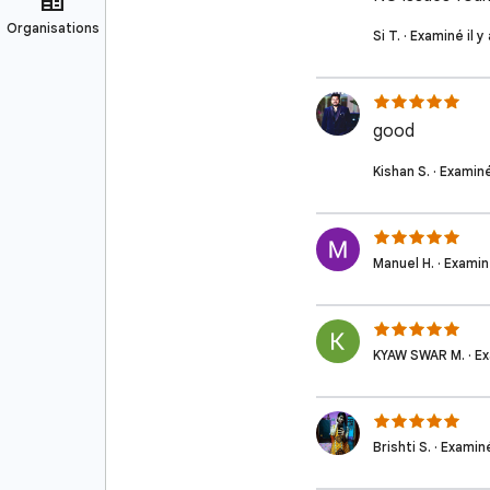
Si T. · Examiné il 
good
Kishan S. · Examiné
Manuel H. · Examiné
KYAW SWAR M. · Exa
Brishti S. · Examiné