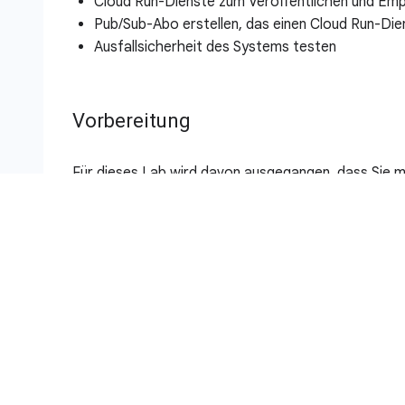
Cloud Run-Dienste zum Veröffentlichen und Emp
Pub/Sub-Abo erstellen, das einen Cloud Run-Die
Ausfallsicherheit des Systems testen
Vorbereitung
Für dieses Lab wird davon ausgegangen, dass Sie mi
kann hilfreich sein, die vorherigen Labs zu absolvier
Daten in eine Firestore-Datenbank importieren
Serverlose Webanwendung mit Firebase erstell
Serverlose Anwendung für das Erstellen von PDF
Einrichtung und Anforder