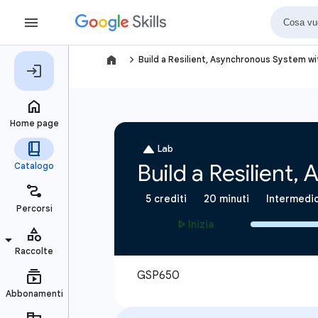
navigate_next
Build a Resilient, Asynchronous System w