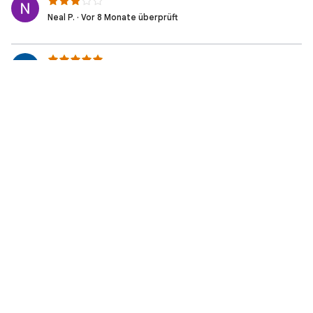
Neal P. · Vor 8 Monate überprüft
Anthony K. · Vor 8 Monate überprüft
Muhammad K. · Vor 8 Monate überprüft
Isaac J. · Vor 8 Monate überprüft
aitsam G. · Vor 8 Monate überprüft
Usman S. · Vor 8 Monate überprüft