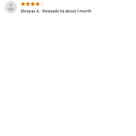
Shreyas A. · Revisado há about 1 month
Sanket C. · Revisado há about 1 month
Herdi S. · Revisado há about 1 month
Praneeth C. · Revisado há about 1 month
Nagesh K. · Revisado há about 2 months