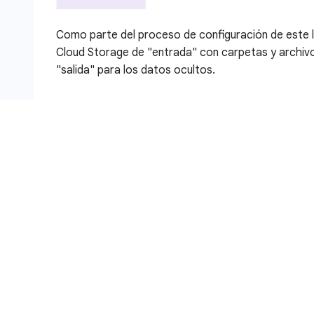
Como parte del proceso de configuración de este l
Cloud Storage de "entrada" con carpetas y archiv
"salida" para los datos ocultos.
Objetivos
En este lab, aprenderás a hacer lo siguiente:
Crear una plantilla de desidentificación de Sens
datos estructurados y no estructurados
Configurar un activador de trabajo de inspecció
Protection con la acción de desidentificar resul
Crear un trabajo de inspección de Sensitive Da
Ver los resultados del trabajo de inspección y l