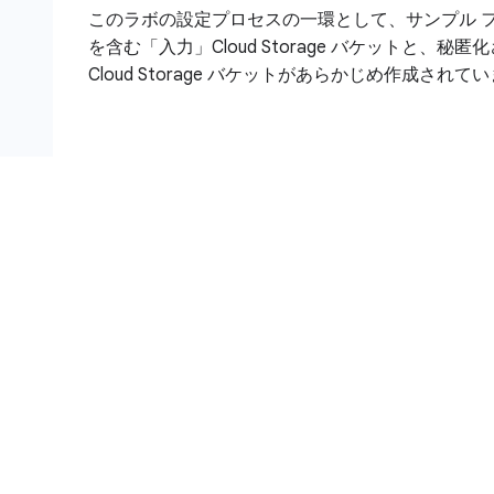
このラボの設定プロセスの一環として、サンプル 
を含む「入力」Cloud Storage バケットと、
Cloud Storage バケットがあらかじめ作成されて
目標
このラボの内容:
構造化データと非構造化データ用の Sensitive Dat
プレートを作成する
検出結果の匿名化アクションを有効にして、Sensitive 
査ジョブトリガーを構成する
Sensitive Data Protection の検査ジョブを作
検査ジョブの結果を表示し、Cloud Storag
を表示する