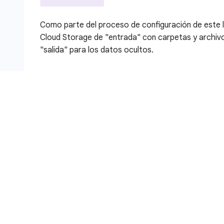
Como parte del proceso de configuración de este l
Cloud Storage de "entrada" con carpetas y archiv
"salida" para los datos ocultos.
Objetivos
En este lab, aprenderás a hacer lo siguiente:
Crear una plantilla de desidentificación de Sens
datos estructurados y no estructurados
Configurar un activador de trabajo de inspecció
Protection con la acción de desidentificar resul
Crear un trabajo de inspección de Sensitive Da
Ver los resultados del trabajo de inspección y l