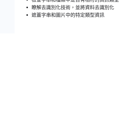
瞭解去識別化技術，並將資料去識別化
遮蓋字串和圖片中的特定類型資訊
設定和需求
瞭解以下事項後，再點選「Start La
請詳閱以下操作說明。實驗室活動會計時，且中途無法暫停
後就會開始計時，顯示可使用 Google Cloud 資源
您將在真正的雲端環境完成實作實驗室活動，而不是
們會提供新的暫時憑證，供您在實驗室活動期間登入及存取 
為了順利完成這個實驗室，請先確認：