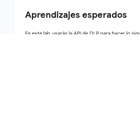
Aprendizajes esperados
En este lab, usarás la API de DLP para hacer lo sigu
Inspeccionar cadenas y archivos en busca de in
Aprender sobre las técnicas de desidentificació
Ocultar infotipos de imágenes y cadenas
Configuración y requisitos
Antes de hacer clic en el botón Com
Lee estas instrucciones. Los labs cuentan con un 