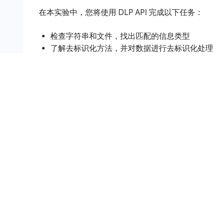
在本实验中，您将使用 DLP API 完成以下任务：
检查字符串和文件，找出匹配的信息类型
了解去标识化方法，并对数据进行去标识化处理
隐去字符串和图片中的信息类型
设置和要求
点击“开始实验”按钮前的注意事项
请阅读以下说明。实验是计时的，并且您无法暂停实
验
后即开始计时，显示 Google Cloud 资源可供
此实操实验可让您在真实的云环境中开展实验活动，