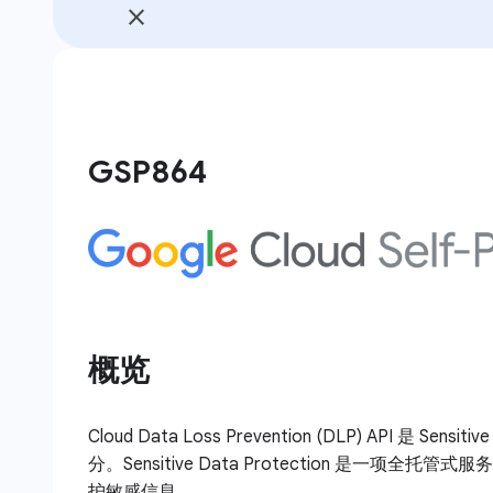
GSP864
概览
Cloud Data Loss Prevention (DLP) API 是 Sensiti
分。Sensitive Data Protection 是一项全
护敏感信息。