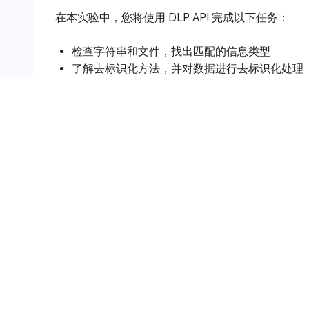
在本实验中，您将使用 DLP API 完成以下任务：
检查字符串和文件，找出匹配的信息类型
了解去标识化方法，并对数据进行去标识化处理
隐去字符串和图片中的信息类型
设置和要求
点击“开始实验”按钮前的注意事项
请阅读以下说明。实验是计时的，并且您无法暂停实
验
后即开始计时，显示 Google Cloud 资源可供
此实操实验可让您在真实的云环境中开展实验活动，