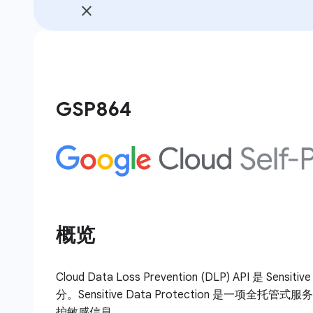
GSP864
概览
Cloud Data Loss Prevention (DLP) API 是 Sensiti
分。Sensitive Data Protection 是一项全
护敏感信息。