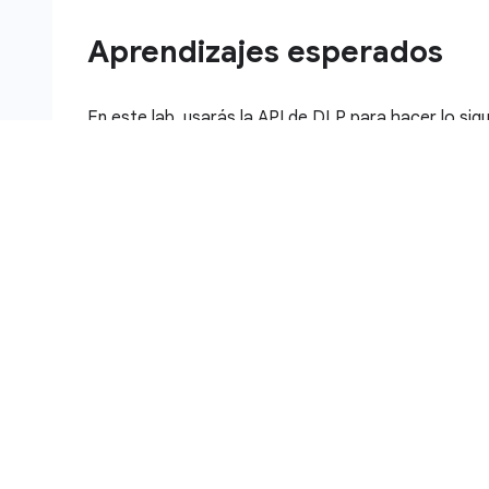
Aprendizajes esperados
En este lab, usarás la API de DLP para hacer lo sigu
Inspeccionar cadenas y archivos en busca de in
Aprender sobre las técnicas de desidentificació
Ocultar infotipos de imágenes y cadenas
Configuración y requisitos
Antes de hacer clic en el botón Com
Lee estas instrucciones. Los labs cuentan con un 