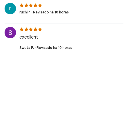
ruchi r. · Revisado há 10 horas
excellent
Sweta P. · Revisado há 10 horas
Pradyot D. · Revisado há 10 horas
gg ez
Natural S. · Revisado há 10 horas