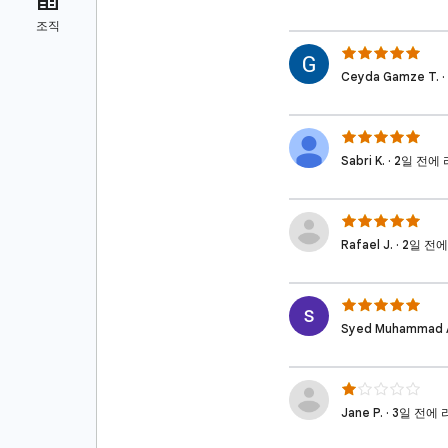
Ceyda Gamze T.
Sabri K. · 2일 전
Rafael J. · 2일 
Syed Muhammad 
Jane P. · 3일 전에