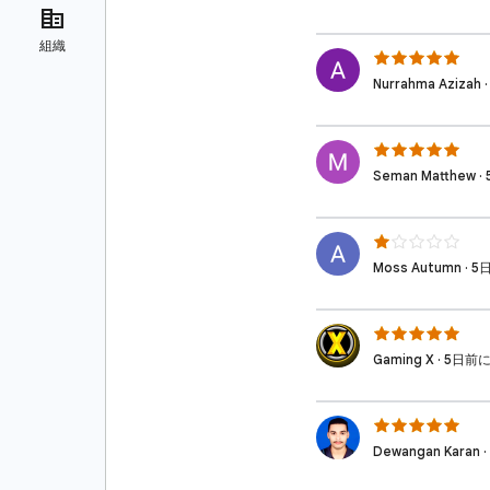
Nurrahma Aziz
Seman Matthe
Moss Autumn 
Gaming X · 5
Dewangan Kara