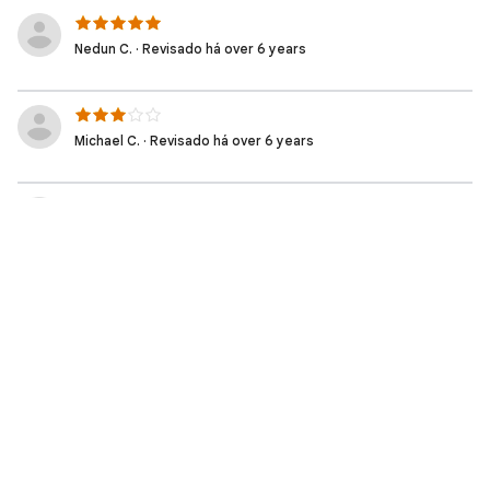
Nedun C. · Revisado há over 6 years
Michael C. · Revisado há over 6 years
Sul G. · Revisado há over 6 years
Michael D. · Revisado há over 6 years
Chris D. · Revisado há over 6 years