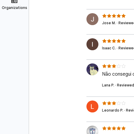
Jose M. · Reviewe
Isaac C. · Review
Não consegui c
Lana P. · Reviewe
Leonardo P. · Rev