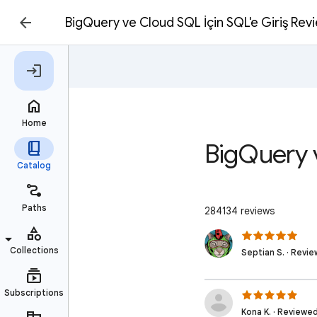
BigQuery ve Cloud SQL İçin SQL'e Giriş Rev
BigQuery v
284134 reviews
Septian S. · Revi
Kona K. · Reviewed