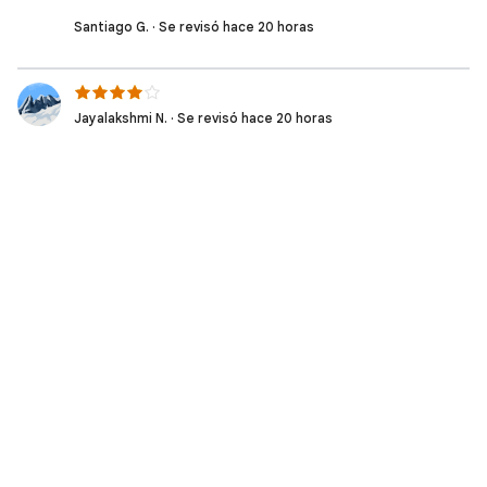
Santiago G. · Se revisó hace 20 horas
Jayalakshmi N. · Se revisó hace 20 horas
The course didnt recognize that I in fact created
the buckets and the SQL Instance
Fernando C. · Se revisó hace 21 horas
Pedro S. · Se revisó hace 21 horas
João Pedro Gubert d. · Se revisó hace 22 horas