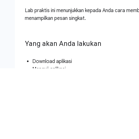
Lab praktis ini menunjukkan kepada Anda cara membu
menampilkan pesan singkat.
Yang akan Anda lakukan
Download aplikasi
Menguji aplikasi
Men-deploy aplikasi
Penyiapan dan persyarata
Sebelum mengklik tombol Start Lab