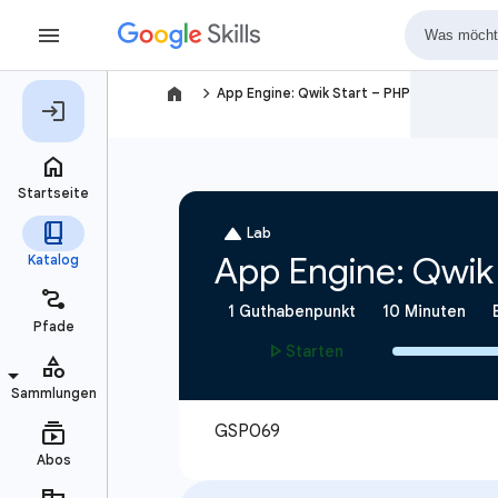
navigate_next
App Engine: Qwik Start – PHP