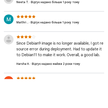
Neeta T. · Відгук надано більше 1 року тому
Maithri .. · Відгук надано більше 1 року тому
Since Debian9 image is no longer available, I got re
source error during deployment. Had to update it
to Debian11 to make it work. Overall, a good lab.
Harsha H. · Відгук надано майже 2 роки тому
Resource constraint took time to complete lab
Kapildev M. · Відгук надано майже 2 роки тому