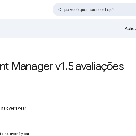
Apliq
t Manager v1.5 avaliações
 há over 1 year
ado há over 1 year