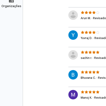
Arun M. · Revisado
Yuvraj D. · Revisad
sachin r. · Revisad
Bhuvana C. · Revis
Manoj K. · Revisad