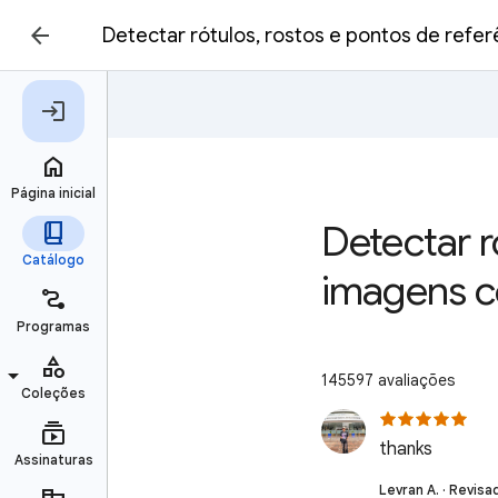
Detectar rótulos, rostos e pontos de refe
Detectar r
imagens c
145597 avaliações
thanks
Levran A. · Revisa