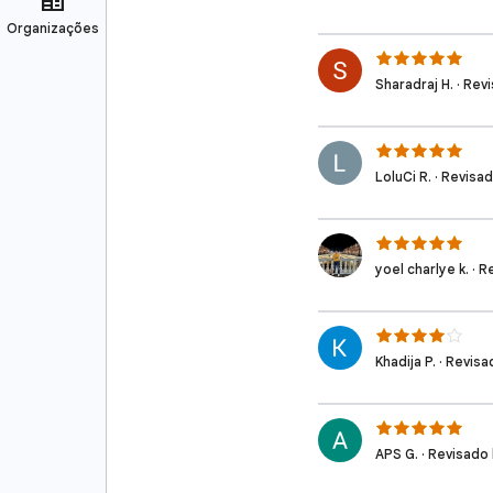
Sharadraj H. · Rev
LoluCi R. · Revisa
yoel charlye k. · 
Khadija P. · Revis
APS G. · Revisado