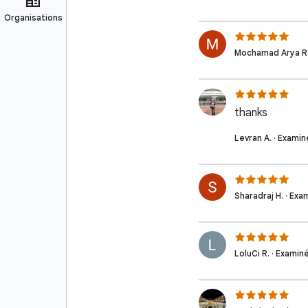
Mochamad Arya R. 
thanks
Levran A. · Examiné
Sharadraj H. · Exami
LoluCi R. · Examiné 